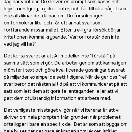
Jag har varit där. Du skriver en prompt som känns helt
logisk och tydlig, trycker enter, och får tillbaka något som
inte alls liknar det du bad om. Du försöker igen,
omformulerar lite, och får ett annat svar som
fortfarande missar målet. Efter tre-fyra försök börjar
irritationen komma krypande. "Varför förstår den inte
vad jag vill ha?"
Det korta svaret är att AI-modeller inte "förstår" på
samma sätt som vi gör. De arbetar genom att känna igen
mönster i text och göra kvalificerade gissningar baserat
på miljarder exempel de sett tidigare. När de ger oss "fel"
svar beror det nästan alltid på att vi kommunicerat på ett
sätt som lett dem att göra fel antaganden, eller att vi
gett dem ofullständig information att arbeta med.
Det vanligaste misstaget vi gör när vi itererar är att vi
skriver om hela prompten från grunden när problemet
ofta ligger i bara en specifik del. Det är som att bygga om
hela huset när det bara är kranen som läcker. Istället