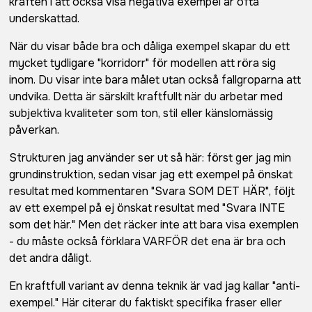
kraften i att också visa negativa exempel är ofta
underskattad.
När du visar både bra och dåliga exempel skapar du ett
mycket tydligare "korridorr" för modellen att röra sig
inom. Du visar inte bara målet utan också fallgroparna att
undvika. Detta är särskilt kraftfullt när du arbetar med
subjektiva kvaliteter som ton, stil eller känslomässig
påverkan.
Strukturen jag använder ser ut så här: först ger jag min
grundinstruktion, sedan visar jag ett exempel på önskat
resultat med kommentaren "Svara SOM DET HÄR", följt
av ett exempel på ej önskat resultat med "Svara INTE
som det här." Men det räcker inte att bara visa exemplen
- du måste också förklara VARFÖR det ena är bra och
det andra dåligt.
En kraftfull variant av denna teknik är vad jag kallar "anti-
exempel." Här citerar du faktiskt specifika fraser eller