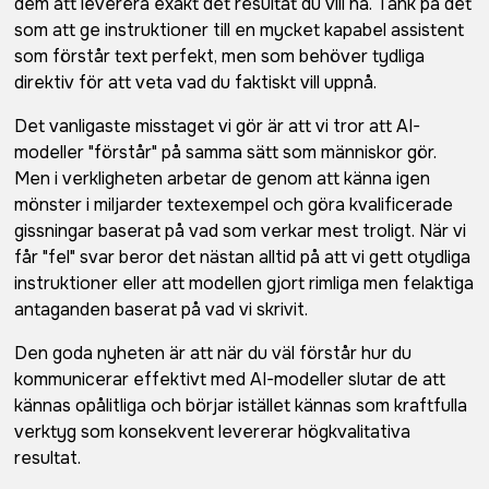
dem att leverera exakt det resultat du vill ha. Tänk på det
som att ge instruktioner till en mycket kapabel assistent
som förstår text perfekt, men som behöver tydliga
direktiv för att veta vad du faktiskt vill uppnå.
Det vanligaste misstaget vi gör är att vi tror att AI-
modeller "förstår" på samma sätt som människor gör.
Men i verkligheten arbetar de genom att känna igen
mönster i miljarder textexempel och göra kvalificerade
gissningar baserat på vad som verkar mest troligt. När vi
får "fel" svar beror det nästan alltid på att vi gett otydliga
instruktioner eller att modellen gjort rimliga men felaktiga
antaganden baserat på vad vi skrivit.
Den goda nyheten är att när du väl förstår hur du
kommunicerar effektivt med AI-modeller slutar de att
kännas opålitliga och börjar istället kännas som kraftfulla
verktyg som konsekvent levererar högkvalitativa
resultat.