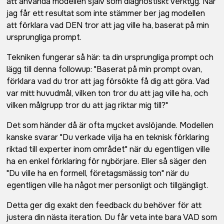
att använda modellen själv som diagnostiskt verktyg. När
jag får ett resultat som inte stämmer ber jag modellen
att förklara vad DEN tror att jag ville ha, baserat på min
ursprungliga prompt.
Tekniken fungerar så här: ta din ursprungliga prompt och
lägg till denna followup: "Baserat på min prompt ovan,
förklara vad du tror att jag försökte få dig att göra. Vad
var mitt huvudmål, vilken ton tror du att jag ville ha, och
vilken målgrupp tror du att jag riktar mig till?"
Det som händer då är ofta mycket avslöjande. Modellen
kanske svarar "Du verkade vilja ha en teknisk förklaring
riktad till experter inom området" när du egentligen ville
ha en enkel förklaring för nybörjare. Eller så säger den
"Du ville ha en formell, företagsmässig ton" när du
egentligen ville ha något mer personligt och tillgängligt.
Detta ger dig exakt den feedback du behöver för att
justera din nästa iteration. Du får veta inte bara VAD som